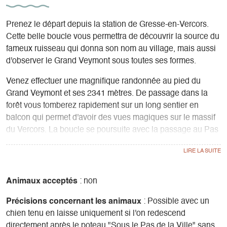
Prenez le départ depuis la station de Gresse-en-Vercors.
Cette belle boucle vous permettra de découvrir la source du
fameux ruisseau qui donna son nom au village, mais aussi
d'observer le Grand Veymont sous toutes ses formes.
Venez effectuer une magnifique randonnée au pied du
Grand Veymont et ses 2341 mètres. De passage dans la
forêt vous tomberez rapidement sur un long sentier en
balcon qui permet d'avoir des vues magiques sur le massif
du Vercors. La boucle se poursuite avec la passage au Pas
de la ville qui sera le point culminant de votre sortie où l'on
observe régulièrement marmottes et bouquetins.
Animaux acceptés
: non
Précisions concernant les animaux
: Possible avec un
chien tenu en laisse uniquement si l'on redescend
directement après le poteau "Sous le Pas de la Ville" sans