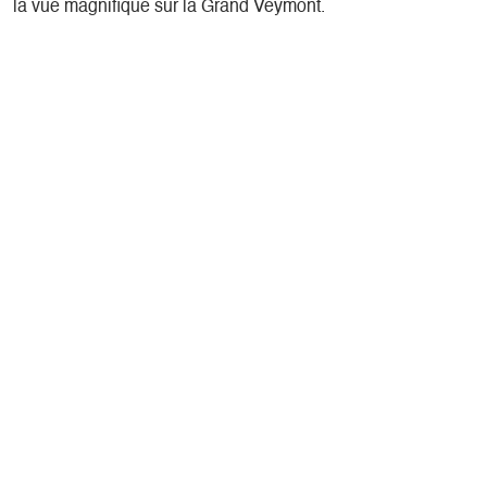
la vue magnifique sur la Grand Veymont.
Présentation
Pratique
Pas à pas
Localisation
Localisation
Parking du champs de l'Herse
38650 Gresse-en-Vercors
Latitude
: 44.891656
Longitude
: 5.547565
Altitude
: 1252m