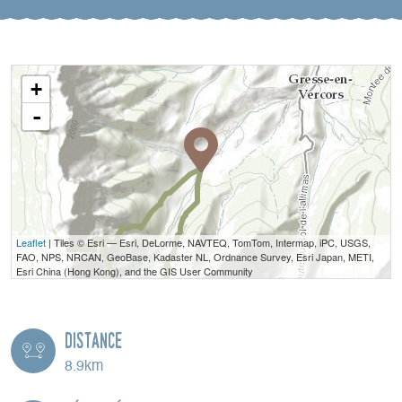
+
-
Leaflet
| Tiles © Esri — Esri, DeLorme, NAVTEQ, TomTom, Intermap, iPC, USGS,
FAO, NPS, NRCAN, GeoBase, Kadaster NL, Ordnance Survey, Esri Japan, METI,
Esri China (Hong Kong), and the GIS User Community
Distance
8.9km