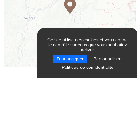
Ce site utilise des cookies et vous donne
le contrôle sur ceux que vous souhaitez
activer
Tout accepter
Personnaliser
Leaflet
| ©
OpenStreetMap
contributors ©
CARTO
Politique de confidentialité
Contact
Montagnes Sentiers Sérénité - Accompagnatrice en
montagne
38650
Château-Bernard