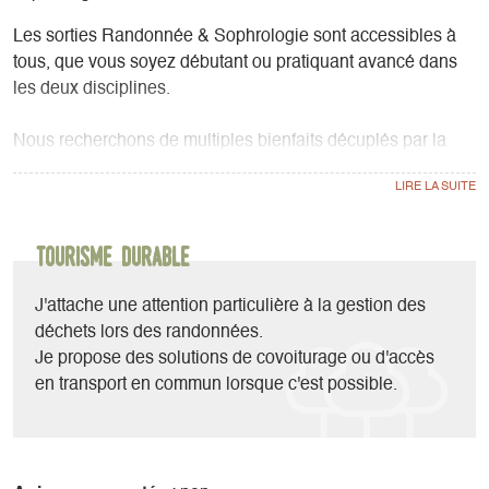
Les sorties Randonnée & Sophrologie sont accessibles à
tous, que vous soyez débutant ou pratiquant avancé dans
les deux disciplines.
Nous recherchons de multiples bienfaits décuplés par la
combinaison de ces deux activités :
- Des bienfaits tant pour le corps que l’esprit
- Equilibre émotionnel (réduction du stress et meilleure
gestion des émotions)
Tourisme durable
- Bien-être physique
J'attache une attention particulière à la gestion des
Les Randonnées & Sophrologie sont proposées à la
déchets lors des randonnées.
journée.
Je propose des solutions de covoiturage ou d'accès
en transport en commun lorsque c'est possible.
La programmation d’une sortie Randonnée & Sophrologie
est possible à la demande pour un groupe constitué.