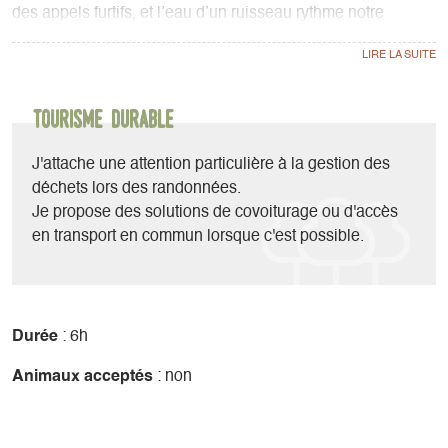
des appels furtifs, et l’eau d’un ruisseau rythme notre
souffle. Chaque bruit devient message, chaque silence, un
espace d’attention.
Sous les pieds, le sol raconte : mousse, pierre, brindille. On
Tourisme durable
effleure une écorce, on capte une odeur de sapin, de terre,
de ciel après la pluie. Les sens s’ouvrent, sans effort.
J'attache une attention particulière à la gestion des
déchets lors des randonnées.
On ne cherche pas à arriver. On est là, pleinement. Présents
Je propose des solutions de covoiturage ou d'accès
à ce que la nature nous dit — et à ce qu’elle réveille en
en transport en commun lorsque c'est possible.
nous.
Durée
: 6h
Animaux acceptés
: non