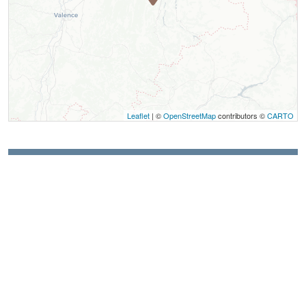
Leaflet
| ©
OpenStreetMap
contributors ©
CARTO
Contact
Montagnes Sentiers Sérénité - Accompagnatrice en
montagne
38650
Château-Bernard