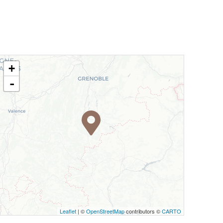
+
-
Leaflet
| ©
OpenStreetMap
contributors ©
CARTO