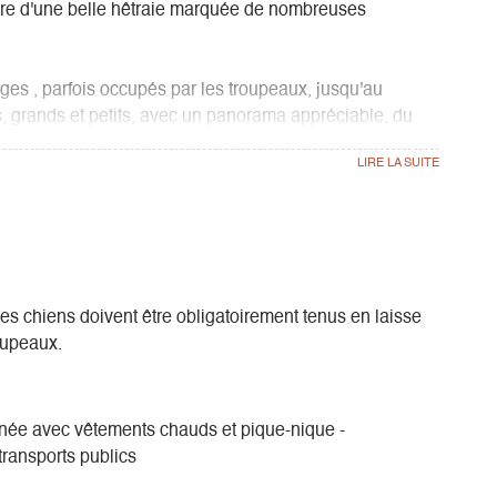
ière d'une belle hêtraie marquée de nombreuses
es , parfois occupés par les troupeaux, jusqu'au
s, grands et petits, avec un panorama appréciable, du
t d'observation des oiseaux, de la faune, et du bassin du
ormation, la colonisation, ou l'histoire plus récente.
Les chiens doivent être obligatoirement tenus en laisse
oupeaux.
nnée avec vêtements chauds et pique-nique -
transports publics