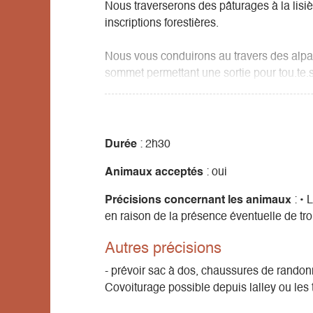
Nous traverserons des pâturages à la lis
inscriptions forestières.
Nous vous conduirons au travers des alpag
sommet permettant une sortie pour tou.te.
plus proche au plus lointain, un bel endroi
trièves, dont nous pourrons vous conter la f
Durée
: 2h30
Animaux acceptés
: oui
Précisions concernant les animaux
: • 
en raison de la présence éventuelle de tr
Autres précisions
- prévoir sac à dos, chaussures de rando
Covoiturage possible depuis lalley ou les 