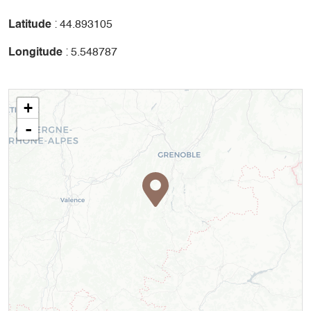
Le magasin Grillet Sports vous propose toute l'année de
Latitude
: 44.893105
venir tester son Big Air Bag. Élancez-vous en VTT, dans le
magnifique cadre du Balcon Est du Vercors, au pied du
Longitude
: 5.548787
Grand Veymont : sensations fortes garanties !
+
-