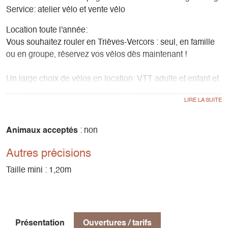
Service: atelier vélo et vente vélo
Location toute l'année:
Vous souhaitez rouler en Trièves-Vercors : seul, en famille
ou en groupe, réservez vos vélos dès maintenant !
Un large choix de vélos en location: VTT adulte et enfant et
nos vélos à assistance électrique ( VTT, VTC, Gravel,
Cargo, 20", 24", Fat Bike...)
A chacun son vélo, et à chacun son circuit!
Animaux acceptés
: non
Autres précisions
Gresse-en-Vercors est un lieu magique pour la pratique du
vélo ! Nous avons un large choix d’itinéraires, pour toutes
Taille mini : 1,20m
les envies et tous les niveaux de pratique.
Nous louons des GPS.
Achat / vente
Présentation
Ouvertures / tarifs
Votre magasin Grillet Sports est revendeur de plusieurs