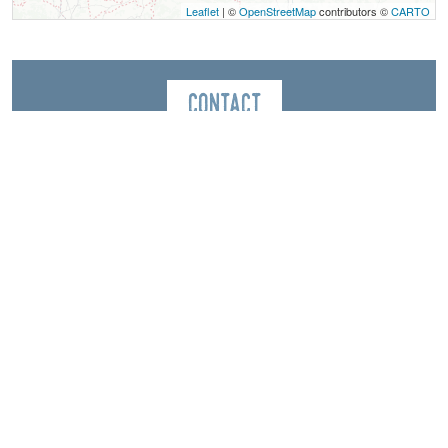
Leaflet
| ©
OpenStreetMap
contributors ©
CARTO
Contact
Location de vélo à Assistance Electrique
Magasin GRILLET SPORTS
1898, route du Grand Veymont
La Station
38650
Gresse-en-Vercors
Langues parlées
Anglais
Français