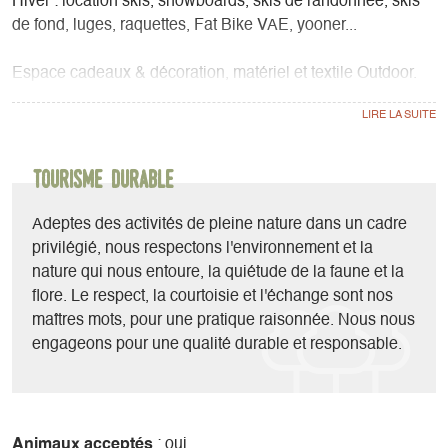
Hiver : location skis, snowboards, skis de randonnée, skis
de fond, luges, raquettes, Fat Bike VAE, yooner...
Espace cadeaux & décoration, matériel et textile Outdoor.
Atelier réparation et Vente Cycles.
Sorties vélos accompagnées et activités ludiques l'été : tir à
l'arc, laser biathlon, rando-jeux, disc golf...
Tourisme durable
Adeptes des activités de pleine nature dans un cadre
privilégié, nous respectons l'environnement et la
nature qui nous entoure, la quiétude de la faune et la
flore. Le respect, la courtoisie et l'échange sont nos
maîtres mots, pour une pratique raisonnée. Nous nous
engageons pour une qualité durable et responsable.
Animaux acceptés
: oui