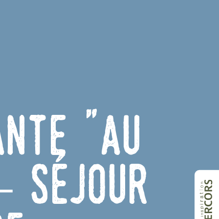
ante "Au
– Séjour