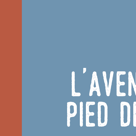
L'Ave
Pied 