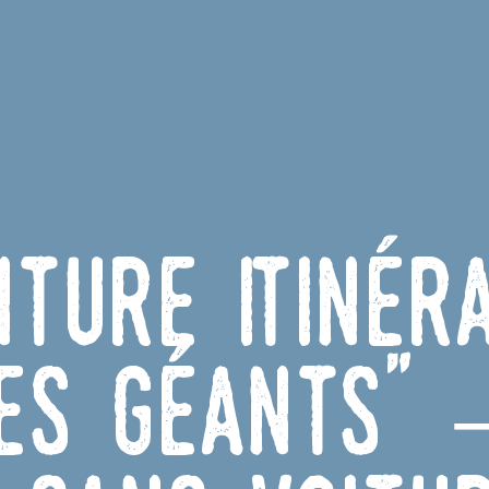
nture Itinér
des Géants" 