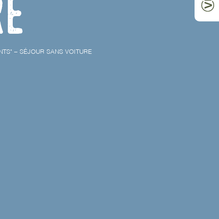
re
NTS" – SÉJOUR SANS VOITURE