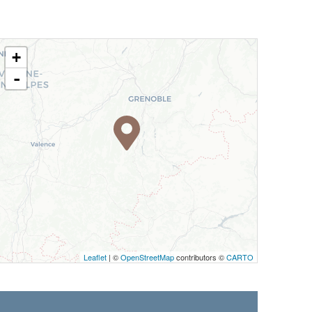
+
-
Leaflet
| ©
OpenStreetMap
contributors ©
CARTO