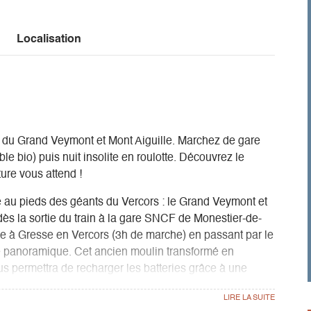
Localisation
ed du Grand Veymont et Mont Aiguille. Marchez de gare
ble bio) puis nuit insolite en roulotte. Découvrez le
ure vous attend !
re au pieds des géants du Vercors : le Grand Veymont et
dès la sortie du train à la gare SNCF de Monestier-de-
dge à Gresse en Vercors (3h de marche) en passant par le
e panoramique. Cet ancien moulin transformé en
us permettra de recharger les batteries grâce à une
aison, face aux falaises du Vercors.