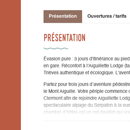
Présentation
Ouvertures / tarifs
Présentation
Évasion pure : 3 jours d'itinérance au pi
en gare. Réconfort à l'Aiguillette Lodge (ta
Trièves authentique et écologique. L'avent
Partez pour trois jours d’aventure pédest
le Mont Aiguille. Votre périple commence 
Clermont afin de rejoindre Aiguillette Lo
spectaculaire alpage du Serpaton à la vu
chambre d’hôtes est un nid douillet qui vo
Table d'Hôtes biologique et locale faite m