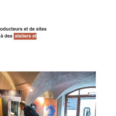
oducteurs et de sites
r à des
ateliers et