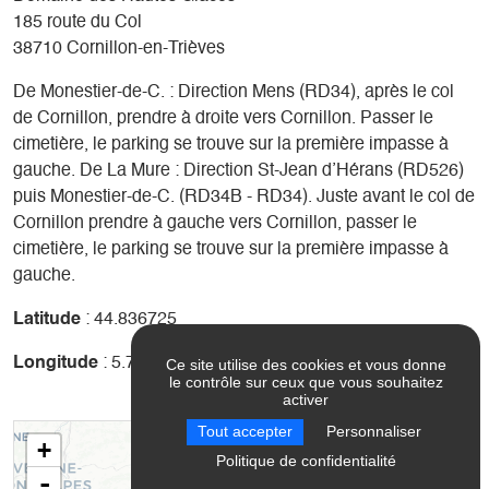
185 route du Col
38710 Cornillon-en-Trièves
De Monestier-de-C. : Direction Mens (RD34), après le col
de Cornillon, prendre à droite vers Cornillon. Passer le
cimetière, le parking se trouve sur la première impasse à
gauche. De La Mure : Direction St-Jean d’Hérans (RD526)
puis Monestier-de-C. (RD34B - RD34). Juste avant le col de
Cornillon prendre à gauche vers Cornillon, passer le
cimetière, le parking se trouve sur la première impasse à
gauche.
Latitude
: 44.836725
Longitude
: 5.708277
Ce site utilise des cookies et vous donne
le contrôle sur ceux que vous souhaitez
activer
Tout accepter
Personnaliser
+
Politique de confidentialité
-