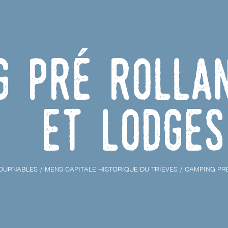
g Pré Rolla
et Lodges
OURNABLES
MENS CAPITALE HISTORIQUE DU TRIÈVES
CAMPING PRÉ