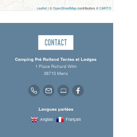
Leaflet
| ©
OpenStreetMap
contributors ©
CARTO
Contact
Camping Pré Rolland Tentes et Lodges
1 Place Richard Wilm
38710
Mens
Langues parlées
Anglais
Français