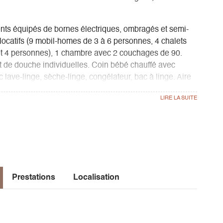
ts équipés de bornes électriques, ombragés et semi-
ocatifs (9 mobil-homes de 3 à 6 personnes, 4 chalets
et 4 personnes), 1 chambre avec 2 couchages de 90.
et de douche individuelles. Coin bébé chauffé avec
 lave-linge, sèche-linge, congélateur, bac à linge. Aire
aby-foot. 3 barbecues à charbon de bois.
 à emporter. Piscine ouverte, chauffée et surveillée,
uvant accueillir tout type de public. Entrée incluse
uses activités de plein-air : Départ de randonnées
ing et le village. Accrobranches, saut à l'élastique,
lité réduite)... à proximité.
Prestations
Localisation