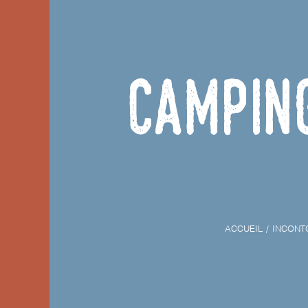
Campin
ACCUEIL
INCONT