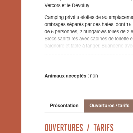
Vercors et le Dévoluy.
Camping privé 3 étoiles de 90 emplacemen
ombragés séparés par des haies, dont 15 l
de 5 personnes, 2 bungalows toilés de 2 
Blocs sanitaires avec cabines de toilette 
baignoire et table à langer. Buanderie avec
de jeux pour les enfants.
Salon détente : livres, jeux, télévision, b
Restaurant-Pizzeria-Snack-bar sur place et
disposant de 2 bassins et 1 pataugeoire, po
Animaux acceptés
: non
dans les tarifs pour les campeurs; nombre
pédestres, équestres et VTT depuis le camp
parapente (y compris pour personnes à mobi
Présentation
Ouvertures / tarifs
Ouvertures / tarifs