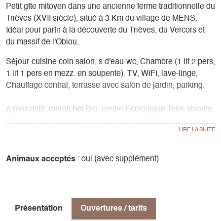
Petit gîte mitoyen dans une ancienne ferme traditionnelle du
Trièves (XVII siècle), situé à 3 Km du village de MENS.
Idéal pour partir à la découverte du Trièves, du Vercors et
du massif de l'Obiou,
Séjour-cuisine coin salon, s.d'eau-wc, Chambre (1 lit 2 pers,
1 lit 1 pers en mezz. en soupente). TV, WIFI, lave-linge,
Chauffage central, terrasse avec salon de jardin, parking.
A proximité: maraîcher Bio, centre Ecologique Terre vivante,
Lac de Monteynard-Avignonet, passerelles Himalayennes,
départ parapente, escalade, circuits cyclo.
Route des savoir-faire, produits locaux, musées... Mens
Animaux acceptés
: oui (avec supplément)
dispose d'un véhicule Alpe Autopartage qu'il est possible de
réserver (voir avec les propriétaires).
Remise de 30€ sur location simultanée avec le gîte 226025
Présentation
Ouvertures / tarifs
de 15 pers.