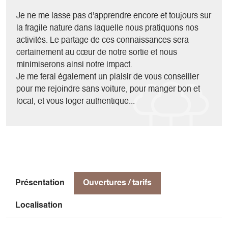
accentuent encore l'impression d'Isolement de ce passage.
Encore deux longueurs d'escalade au soleil retrouvé et
Je ne me lasse pas d'apprendre encore et toujours sur
nous débouchons à proximité des sommets des rochers du
la fragile nature dans laquelle nous pratiquons nos
Parquet.
activités. Le partage de ces connaissances sera
Sur le chemin qui nous ramène au Pas de l'Aiguille puis au
certainement au cœur de notre sortie et nous
départ, nous pourrons apprécier l'ambiance bucolique
minimiserons ainsi notre impact.
retrouvée et contempler une dernière fois notre incroyable
Je me ferai également un plaisir de vous conseiller
faille depuis le plateau.
pour me rejoindre sans voiture, pour manger bon et
local, et vous loger authentique...
Présentation
Ouvertures / tarifs
Localisation