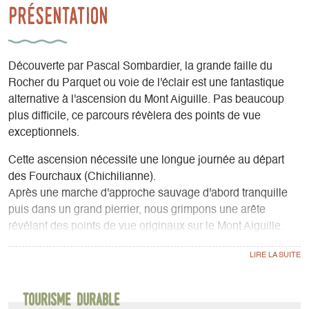
Présentation
Découverte par Pascal Sombardier, la grande faille du
Rocher du Parquet ou voie de l'éclair est une fantastique
alternative à l'ascension du Mont Aiguille. Pas beaucoup
plus difficile, ce parcours révèlera des points de vue
exceptionnels.
Cette ascension nécessite une longue journée au départ
des Fourchaux (Chichilianne).
Après une marche d'approche sauvage d'abord tranquille
puis dans un grand pierrier, nous grimpons une arête
révélant des points de vue originaux sur le Mont Aiguille.
Nous pénétrons ensuite dans la grande faille : 100m de
profondeur presque 500m de long, l'ambiance est alors à
mi-chemin entre l'alpinisme (il reste souvent de la neige et
de la glace) et la spéléologie. Les cris des chocards
Tourisme durable