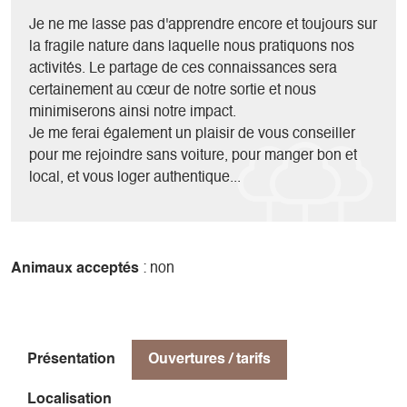
En hiver, le Mont Aiguille retrouve sa solitude, l'ascension
Je ne me lasse pas d'apprendre encore et toujours sur
est plus longue (environ 10h en tout) et plus technique, sa
la fragile nature dans laquelle nous pratiquons nos
difficulté dépend alors beaucoup des conditions de neige.
activités. Le partage de ces connaissances sera
En général, je ne peux donc emmener que 2 clients ayant
certainement au cœur de notre sortie et nous
déjà une petite expérience de l'alpinisme (cramponnage et
minimiserons ainsi notre impact.
très bonne forme physique).
Je me ferai également un plaisir de vous conseiller
pour me rejoindre sans voiture, pour manger bon et
local, et vous loger authentique...
Animaux acceptés
: non
Présentation
Ouvertures / tarifs
Localisation