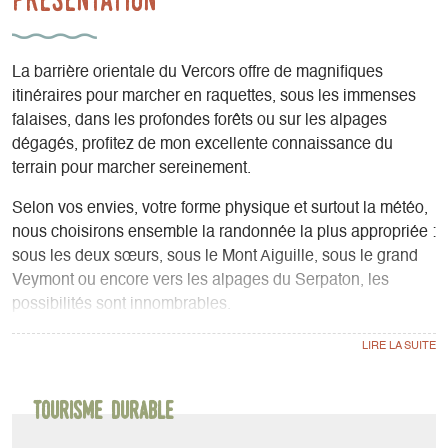
La barrière orientale du Vercors offre de magnifiques
itinéraires pour marcher en raquettes, sous les immenses
falaises, dans les profondes forêts ou sur les alpages
dégagés, profitez de mon excellente connaissance du
terrain pour marcher sereinement.
Selon vos envies, votre forme physique et surtout la météo,
nous choisirons ensemble la randonnée la plus appropriée :
sous les deux sœurs, sous le Mont Aiguille, sous le grand
Veymont ou encore vers les alpages du Serpaton, les
possibilités sont innombrables.
Nous apprendrons entre autre à lire le terrain, à analyser le
manteau neigeux, à glisser de manière ludique et à gérer
notre effort et notre matériel....
Je vous prêterai les raquettes à neige ainsi que tout le
Tourisme durable
matériel de sécurité (DVA, pelle, sonde) , un sac à dos