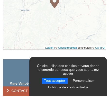
Leaflet
| ©
OpenStreetMap
contributors ©
CARTO
Ce site utilise des cookies et vous donne
Contact
le contrôle sur ceux que vous souhaitez
activer
Tout accepter
Personnaliser
Marc Vanpé, moniteur de canyoning et guide de haute
Politique de confidentialité
montagne
CONTACT
38650
Saint-Andéol