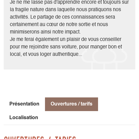
adapté et des bâtons si nécessaire.
Je ne me lasse pas d'apprendre encore et toujours sur
Nous apprendrons à reconnaître les traces d'animaux à
la fragile nature dans laquelle nous pratiquons nos
imaginer leur vie hivernale grâce aux indices trouvé sur le
activités. Le partage de ces connaissances sera
terrain, nous pourrons construire un igloo, nous initier à la
certainement au cœur de notre sortie et nous
recherche Détecteur de Victimes en Avalanches ou encore
minimiserons ainsi notre impact.
dormir une ou plusieurs nuits en cabane.
Je me ferai également un plaisir de vous conseiller
Pour les plus audacieux, la traversée des hauts plateaux du
pour me rejoindre sans voiture, pour manger bon et
Vercors au cœur de l'hiver représente une des plus belles
local, et vous loger authentique...
immersions dans la nature hivernale que l'on puisse
imaginer...
Présentation
Ouvertures / tarifs
Localisation