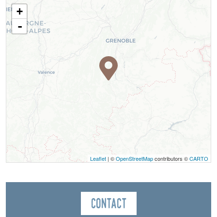
+
-
Leaflet
| ©
OpenStreetMap
contributors ©
CARTO
Contact