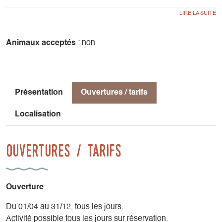
- Falaises écoles, d’une hauteur comprise entre 15 et 30 m,
équipées de voies de différents niveaux.
Animaux acceptés
: non
- Falaises grandes voies, de nombreux itinéraires
parcourent
la barrière Est du Vercors, certains comme la voie normale
du Mont Aiguille
Présentation
Ouvertures / tarifs
sont accessibles aux débutants.
Localisation
Ouvertures / tarifs
Ouverture
Du 01/04 au 31/12, tous les jours.
Activité possible tous les jours sur réservation.