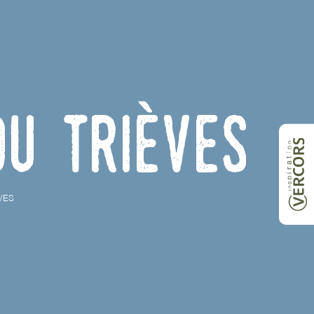
du Trièves
VES