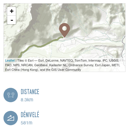
+
-
Leaflet
| Tiles © Esri — Esri, DeLorme, NAVTEQ, TomTom, Intermap, iPC, USGS,
FAO, NPS, NRCAN, GeoBase, Kadaster NL, Ordnance Survey, Esri Japan, METI,
Esri China (Hong Kong), and the GIS User Community
Distance
8.3km
Dénivelé
581m