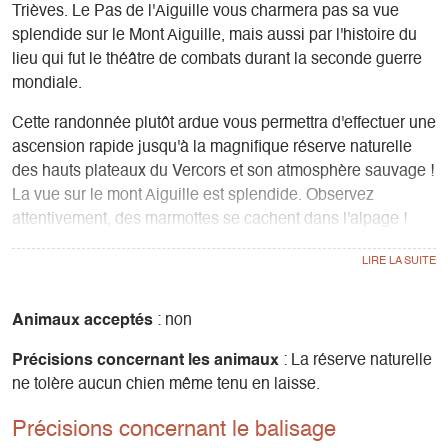
Trièves. Le Pas de l'Aiguille vous charmera pas sa vue
splendide sur le Mont Aiguille, mais aussi par l'histoire du
lieu qui fut le théâtre de combats durant la seconde guerre
mondiale.
Cette randonnée plutôt ardue vous permettra d'effectuer une
ascension rapide jusqu'à la magnifique réserve naturelle
des hauts plateaux du Vercors et son atmosphère sauvage !
La vue sur le mont Aiguille est splendide. Observez
attentivement, des marmottes se cachent dans l'alpage !
Vous pourrez également avoir la chance de rencontrer
quelques bouquetins lors de votre montée, ils sillonnent les
falaises tels des équilibristes.
Enfin, une fois au sommet vous pouvez découvrir la
Animaux acceptés
: non
Nécropole Nationale du Pas de l'Aiguille, ainsi que la grotte
Précisions concernant les animaux
: La réserve naturelle
juste à coté où les Résistants se sont réfugiés lors de
ne tolère aucun chien même tenu en laisse.
l'attaque des soldats Allemands durant la seconde guerre
mondiale.
Précisions concernant le balisage