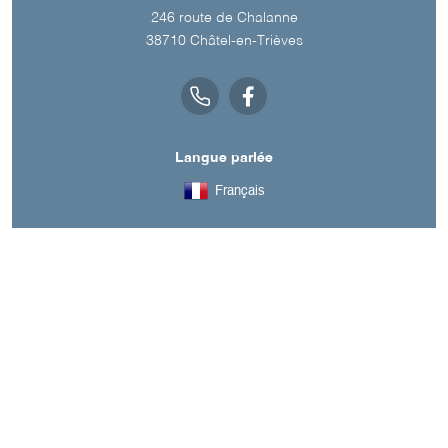
246 route de Chalanne
38710
Châtel-en-Trièves
Langue parlée
Français
A découvrir aussi