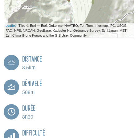
Leaflet
| Tiles © Esri — Esri, DeLorme, NAVTEQ, TomTom, Intermap, iPC, USGS,
FAO, NPS, NRCAN, GeoBase, Kadaster NL, Ordnance Survey, Esri Japan, METI,
Esri China (Hong Kong), and the GIS User Community
Distance
8.5km
Dénivelé
508m
Durée
3h30
Difficulté