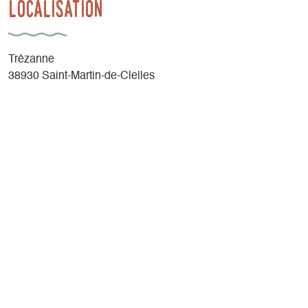
Localisation
Trézanne
38930 Saint-Martin-de-Clelles
Suivre la direction Trézanne puis traverser le hameau afin
de rejoindre le parking.
Latitude
: 44.845062
Longitude
: 5.580265
Altitude
: 1005m