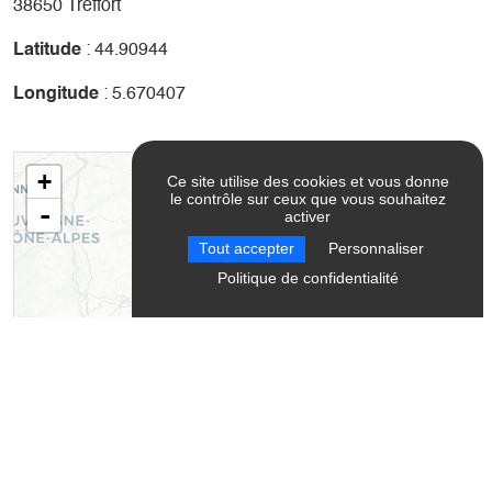
38650 Treffort
Latitude
: 44.90944
Longitude
: 5.670407
+
Ce site utilise des cookies et vous donne
le contrôle sur ceux que vous souhaitez
-
activer
Tout accepter
Personnaliser
Politique de confidentialité