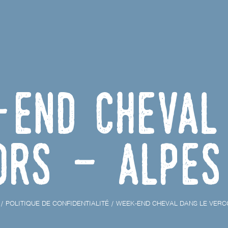
end cheval
ors - Alpes
POLITIQUE DE CONFIDENTIALITÉ
WEEK-END CHEVAL DANS LE VERC