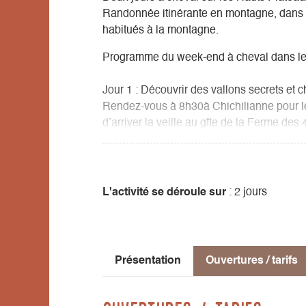
Randonnée itinérante en montagne, dans
habitués à la montagne.
Programme du week-end à cheval dans le
Jour 1 : Découvrir des vallons secrets et
Rendez-vous à 8h30à Chichilianne pour le 
d’arriver la veille au gîte de la Ferme des
Rencontre avec les autres participants et
randonnée à cheval.
L'activité se déroule sur
: 2 jours
Vos affaires personnelles seront soigneus
des selles, les pique nique et matériel col
La journée commence par une traversée du
Présentation
Ouvertures / tarifs
vers le Col de Menée. Ce passage naturel, à
des Hauts Plateaux.