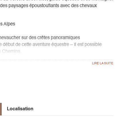
 des paysages époustouflants avec des chevaux
s Alpes
 chevaucher sur des crêtes panoramiques
début de cette aventure équestre – Il est possible
 4 Chemins.
 préparation des montures pour ces deux jours de
ement rangées dans des sacs étanches fixés à l’arrière
lectif dans des sacoches.
 village de Chichilianne, puis une montée progressive
Localisation
 la frontière entre la Drôme et l’Isère, ouvre les portes