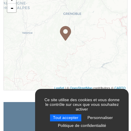
-
Leaflet
| ©
OpenStreetMap
contributors ©
CARTO
Ce site utilise des cookies et vous donne
le contrôle sur ceux que vous souhaitez
activer
Contact
Tout accepter
Personnaliser
Politique de confidentialité