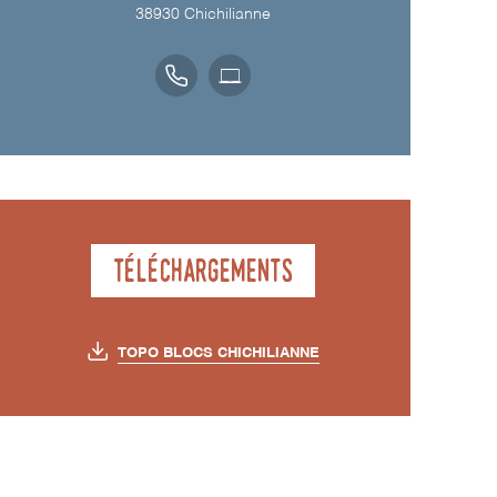
38930
Chichilianne
Téléchargements
TOPO BLOCS CHICHILIANNE