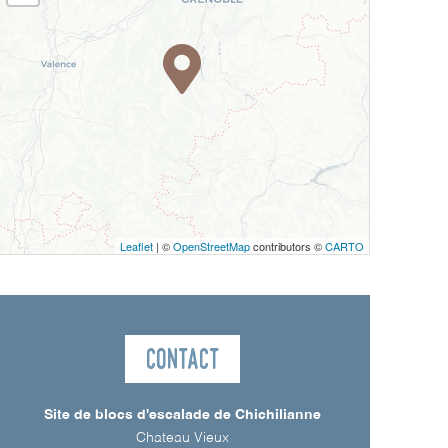
Leaflet
| ©
OpenStreetMap
contributors ©
CARTO
Contact
Site de blocs d'escalade de Chichilianne
Chateau Vieux