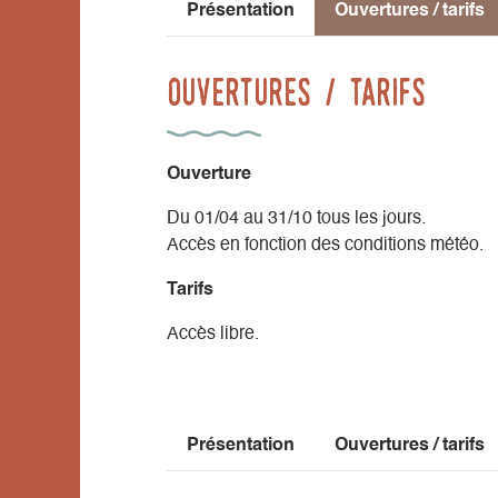
Présentation
Ouvertures / tarifs
Pierre aux Renards
rocher d'initiation d'une hauteur de 10m, 
Ouvertures / tarifs
Niveau de pratique : cotations de 3 à 6b
accès: depuis la roche aux corneilles conti
Style d’escalade : murs, fissures et passa
Équipement : goujons
Ouverture
Du 01/04 au 31/10 tous les jours.
Accès en fonction des conditions météo.
Tarifs
Accès libre.
Présentation
Ouvertures / tarifs