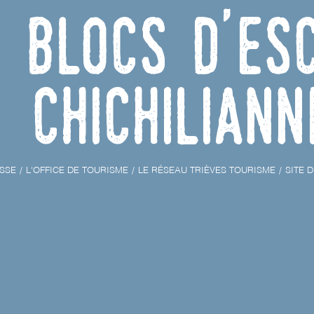
e blocs d'es
Chichiliann
SSE
L'OFFICE DE TOURISME
LE RÉSEAU TRIÈVES TOURISME
SITE 