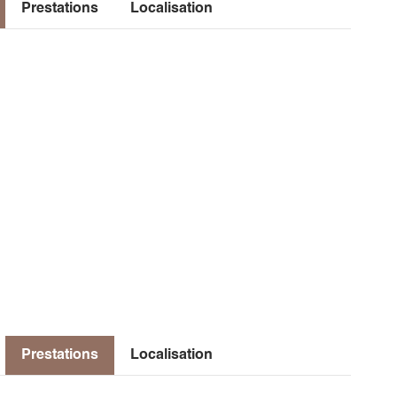
Prestations
Localisation
plein Sud
nuer la crête 8mn vers l'Est
ges athlétiques
Prestations
Localisation