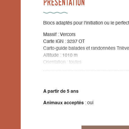
Présentation
Blocs adaptés pour l'initiation ou le perf
Massif : Vercors
Carte IGN : 3237 OT
Carto-guide balades et randonnées Triève
Altitude : 1010 m
Orientation : toutes
Période favorable : d'avril à octobre
Rocher : calcaire
Pierre aux corneilles:
A partir de 5 ans
Rocher d'initiation à l'escalade de 7m de 
Animaux acceptés
: oui
accès: après la ferme équestre de Chateauv
Niveau de pratique : cotations de 3 à 5b
Style d’escalade : murs, fissures et passa
Équipement : goujons