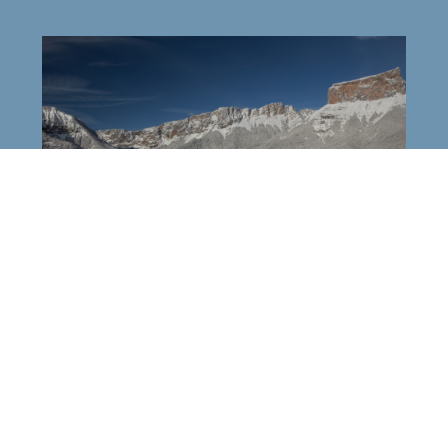
Domaine Nordique de Chichilianne
Mont-Aiguille
Chichilianne