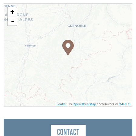
+
-
Leaflet
| ©
OpenStreetMap
contributors ©
CARTO
Contact