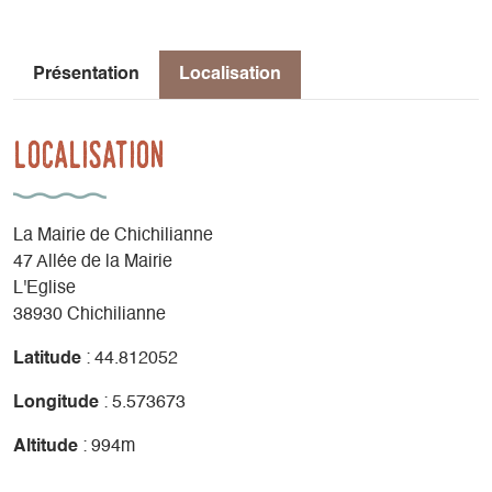
38930 – CHICHILIANNE
Tél : 04 76 34 40 13
Présentation
Localisation
Mail : mairie.chichilianne38@orange.fr
Localisation
La Mairie de Chichilianne
47 Allée de la Mairie
L'Eglise
38930 Chichilianne
Latitude
: 44.812052
Longitude
: 5.573673
Altitude
: 994m