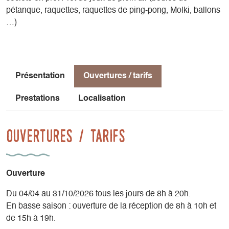
Vous aurez donc tout le loisir, si vous le souhaitez, de
pétanque, raquettes, raquettes de ping-pong, Molki, ballons
contribuer à cette volonté durant votre séjour.
…)
Présentation
Ouvertures / tarifs
Prestations
Localisation
Ouvertures / tarifs
Ouverture
Du 04/04 au 31/10/2026 tous les jours de 8h à 20h.
En basse saison : ouverture de la réception de 8h à 10h et
de 15h à 19h.