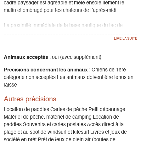
cadre paysager est agréable et mêle ensoleillement le
matin et ombragé pour les chaleurs de l’après-midi.
La proximité immédiate de la base nautique du lac de
Monteynard lui permet de disposer d’un panel d’activités
riches et variées.
Les blocs sanitaires refaits à neuf, les emplacements
Animaux acceptés
: oui (avec supplément)
revisités, le restaurant Le Spot modernisé et des animations
Précisions concernant les animaux
: Chiens de 1ère
mises en place pour une plus grande convivialité sont
catégorie non acceptés Les animaux doivent être tenus en
autant de nouveautés qui visent à votre bien-être dans un
laisse
espace naturel…
Naturel… C’est bien l’idée centrale de vos vacances au
Autres précisions
bord du lac de Monteynard puisqu’en plus des activités de
glisse, de pleine nature, des balades et du cadre paysager,
Location de paddles Cartes de pêche Petit dépannage:
le camping de la Plage – Alpes, Vercors et Trièves s’efforce
Matériel de pêche, matériel de camping Location de
de participer à la préservation du site et de la nature en
paddles Souvenirs et cartes postales Accès direct à la
général.
plage et au spot de windsurf et kitesurf Livres et jeux de
société en prêt Prêt de jeux de plein air (boules de