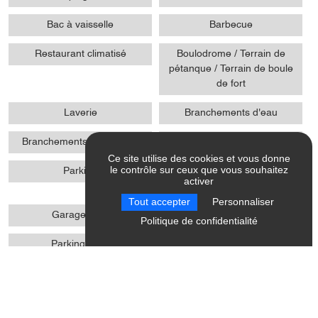
Bac à vaisselle
Barbecue
Restaurant climatisé
Boulodrome / Terrain de
pétanque / Terrain de boule
de fort
Laverie
Branchements d'eau
Branchements électriques
Emplacement grand confort
Ce site utilise des cookies et vous donne
le contrôle sur ceux que vous souhaitez
Parking
Equipements développement
activer
durable
Tout accepter
Personnaliser
Garage mort
Restaurant
Politique de confidentialité
Parking privé
Eau chaude solaire
Gestion des déchets
Jeux de société
Activites