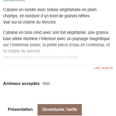
Cabane en rondin avec toiture végétalisée en plein
champs, en bordure d’un foret de grands hêtres
Vue sur la chaine du Vercors
Cabane en bois rond avec son toit végétalisé, une grance
baie vitrée illumine l’interieur avec un paysage magnifique
sur l’immense praire, la petite piece d’eau en contrebas, et
la chaine du vercors
Interieur meublé et décoré par une artiste
Capacité de 6 personnes ou 2 adultes et 5 enfants
2 chambres a l’étage, un coin cuisine, un salon avec poéle
a bois, une salle d’eau avec toilette et douche
Equipement
Animaux acceptés
: non
Gaz, four, frigo, machine a café, grille pain, bouilloire
electrique
Salon exterieur avec grande terasse et un coin repas sous
les arbres
Présentation
Ouvertures / tarifs
Coin barbecue