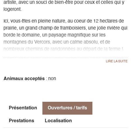
artiste, avec un souci de bien-être pour ceux et celles qui y
logeront.
Ici, vous êtes en pleine nature, au coeur de 12 hectares de
prairie, un grand champ de framboisiers, une jolie rivière qui
borde le domaine, un paysage magnifique sur les
montagnes du Vercors, avec un calme absolu, et de
nombreux chemins de randonnées au départ de la ferme !
Le coin cuisine est équipé d’un frigo, gaz et four, avec une
table et 4 chaises.
Le coin salon avec son poêle à bois et sa banquette
transformable en couchage 2 personnes (140*190) est un
Animaux acceptés
: non
véritable coin détente.
À l’étage, une chambre adulte avec un lit 2 places
(140*190) et de l’autre côté une alcôve séparée accueillera
les enfants avec 2 banquettes (90*170).
Présentation
Ouvertures / tarifs
Les toilettes et salle d’eau avec douche et lavabo sont au
rez-de-chaussée.
Prestations
Localisation
Une terrasse peut aussi vous permettre de vous reposer en