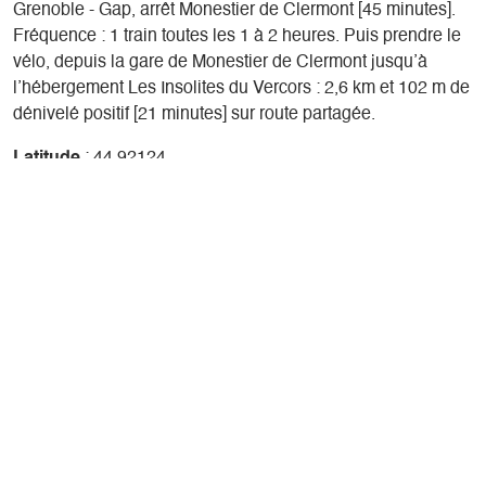
Grenoble - Gap, arrêt Monestier de Clermont [45 minutes].
Fréquence : 1 train toutes les 1 à 2 heures. Puis prendre le
vélo, depuis la gare de Monestier de Clermont jusqu’à
l’hébergement Les Insolites du Vercors : 2,6 km et 102 m de
dénivelé positif [21 minutes] sur route partagée.
Latitude
: 44.92124
Longitude
: 5.624536
Altitude
: 891m
Réserver