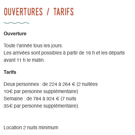
admirant la vue magnifique sur les champs en prairies
Ouvertures / tarifs
permanentes biologiques environnantes avec en fond la
chaine du Vercors.
Ouverture
Toute l'année tous les jours.
Les arrivées sont possibles à partir de 16 h et les départs
avant 11 h le matin.
Tarifs
Deux personnes : de 224 à 264 € (2 nuitées
10€ par personne supplémentaire)
Semaine : de 784 à 924 € (7 nuits
35€ par personne supplémentaire).
Location 2 nuits minimum