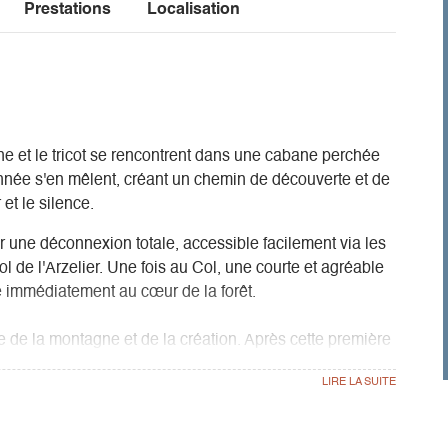
Prestations
Localisation
 et le tricot se rencontrent dans une cabane perchée
onnée s'en mêlent, créant un chemin de découverte et de
et le silence.
r une déconnexion totale, accessible facilement via les
 de l'Arzelier. Une fois au Col, une courte et agréable
 immédiatement au cœur de la forêt.
le de la montagne et de la création. Après cette première
tant vous attend au Refuge de la Soldanelle. L'après-
eek-end : le tricot. Imaginez-vous, aiguilles en main, face
du Vercors. Ce mélange unique d'effort physique et
couverte et de partage, idéal pour relâcher les tensions