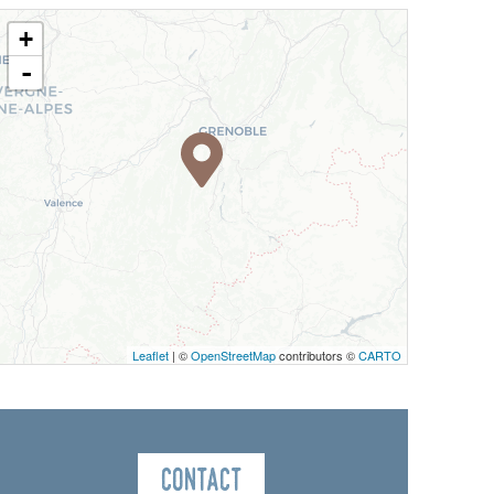
+
-
Leaflet
| ©
OpenStreetMap
contributors ©
CARTO
Contact