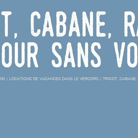
ot, Cabane, 
jour sans vo
NS
LOCATIONS DE VACANCES DANS LE VERCORS
TRICOT, CABANE,