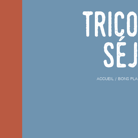
Tric
Sé
ACCUEIL
BONS PLA