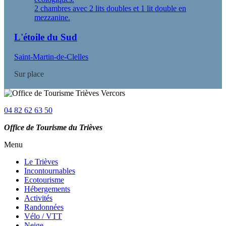
2 chambres avec 2 lits doubles et 1 lit double en
mezzanine.
L'étoile du Sud
Saint-Martin-de-Clelles
Sur place
04 82 62 63 50
Office de Tourisme du Trièves
Menu
Le Trièves
Incontournables
Ecotourisme
Hébergements
Activités
Randonnées
Vélo / VTT
Neige