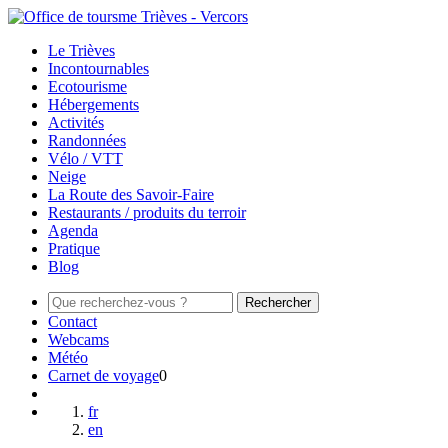
Le Trièves
Incontournables
Ecotourisme
Hébergements
Activités
Randonnées
Vélo / VTT
Neige
La Route des Savoir-Faire
Restaurants / produits du terroir
Agenda
Pratique
Blog
Rechercher
Contact
Webcams
Météo
Carnet de voyage
0
fr
en