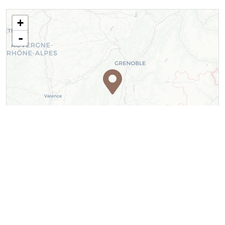
+
-
Leaflet
| ©
OpenStreetMap
contributors ©
CARTO
Contact