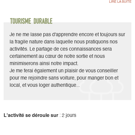
plus facile, adaptée même aux débutants (à condition de ne
pas avoir le vertige!). Elle nécessite tout de même un
équipement adapté et un encadrement par une personne
Tourisme durable
qualifiée - Marc Vanpé, Guide de Haute Montagne.
Je ne me lasse pas d'apprendre encore et toujours sur
Marc soutient l'initiative Ecotourisme en donnant un petit
la fragile nature dans laquelle nous pratiquons nos
coup de pouce pour découvrir le Trièves sans voiture :
activités. Le partage de ces connaissances sera
certainement au cœur de notre sortie et nous
1) Il conseille (voir vous accompagne) sur l'itinéraire à pied
minimiserons ainsi notre impact.
ou à vélo pour rejoindre le départ de l'activité.
Je me ferai également un plaisir de vous conseiller
pour me rejoindre sans voiture, pour manger bon et
2) Il adapte les horaires de l'activité aux horaires de trains
local, et vous loger authentique...
ou de bus.
3) Il déduit le prix de votre billet du tarif habituel de l'activité.
L'activité se déroule sur
: 2 jours
Lieu d'arrivée / transport : Train TER depuis Grenoble ou
Cars Région AURA ligne T95 au départ de Grenoble-gare
routière jusqu'à la gare de Clelles.