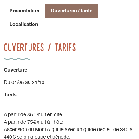
Rejoindre le lieu d'hébergement : 20-30min de vélo ou 40-
Présentation
Ouvertures / tarifs
60 min de marche (selon l'hébergement). Ou transport à la
demande (SNCF) jusqu'à Chichilianne.
Localisation
Hébergement en Chichilianne :
Ouvertures / tarifs
Hôtel au Gai Soleil du Mont Aiguille - 04 76 34 41 71
hotelgaisoleil.com
Château de Passières - 04 76 34 45 48
chateaudepassiere.fr
Ouverture
Gite du Randonneur - 04 76 34 37 02
gitedurandonneur@gmail.com
Du 01/05 au 31/10.
Tarifs
A partir de 35€/nuit en gite
A partir de 75€/nuit à l’hôtel
Ascension du Mont Aiguille avec un guide dédié : de 340 à
440€ selon groupe et période.