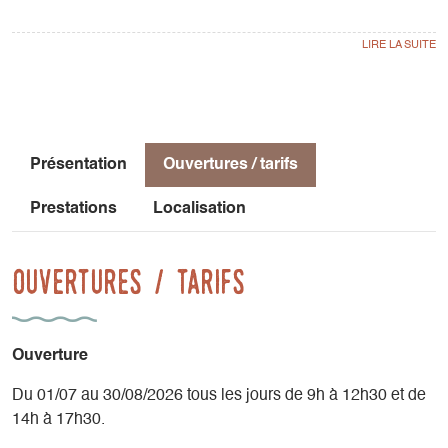
Vous pourrez admirer à loisir le Grand Veymont (point
culminant du Vercors situé à 2341 m d'altitude), et le
majestueux Mont-Aiguille, partir randonner en empruntant
un des nombreux Pas qui jalonnent les hautes falaises de
la bordure orientale du Vercors, sur les Hauts-Plateaux,
terrain d'aventure et d'engagement .
Présentation
Ouvertures / tarifs
Du sommet des alpages ou du sentier du Balcon-Est, vous
découvrirez les collines du Trièves, et une superbe vue du
Prestations
Localisation
Mont-Blanc aux Ecrins, de la Chartreuse au Dévoluy.
La nature préservée du village de Gresse en Vercors vous
Ouvertures / tarifs
offre des torrents, des forêts, des alpages,des prairies. Tout
un environnement idéal pour des retrouvailles, de la
détente, du dépaysement, du rêve à savourer en famille,
Ouverture
seul ou entre amis le temps d'une journée, d'un week-end
ou des vacances.
Du 01/07 au 30/08/2026 tous les jours de 9h à 12h30 et de
Bouger beaucoup, ne rien faire du tout, respirer par-dessus
14h à 17h30.
tout !!!!! Gresse en Vercors est la destination de vos désirs.