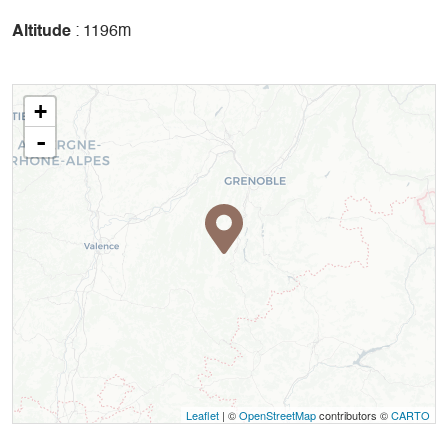
Altitude
: 1196m
+
-
Leaflet
| ©
OpenStreetMap
contributors ©
CARTO