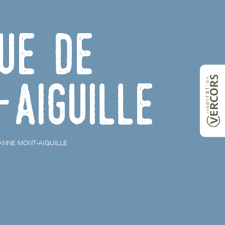
ue de
-Aiguille
ANNE MONT-AIGUILLE