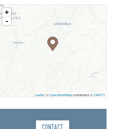
+
-
Leaflet
| ©
OpenStreetMap
contributors ©
CARTO
Contact