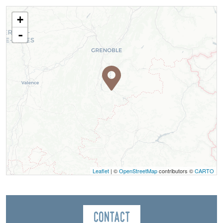
+
-
Leaflet
| ©
OpenStreetMap
contributors ©
CARTO
Contact