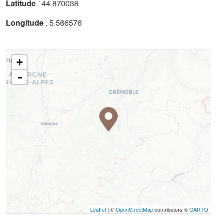
Latitude
: 44.870038
Longitude
: 5.566576
+
-
Leaflet
| ©
OpenStreetMap
contributors ©
CARTO