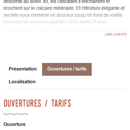
descente au soleil. Ici, les cascades s’enchainent et
ricochent sur le calcaire millénaire. Et l'étroiture élégante et
secrète nous emmène en douceur jusqu’en fond de vallée
rejoindre les vasques agréable de la rivière Pellas.
Une sortie d’initiation au canyoning dès 8 ans, pour les
petits comme les plus grands ! Des rappels et toboggans
sous des cascades fraiches en plein cœur du Trièves.
Présentation
Ouvertures / tarifs
Localisation
Ouvertures / tarifs
Ouverture