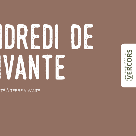
ndredi de
ivante
ÉTÉ À TERRE VIVANTE