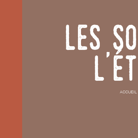
Les So
l'é
ACCUEIL