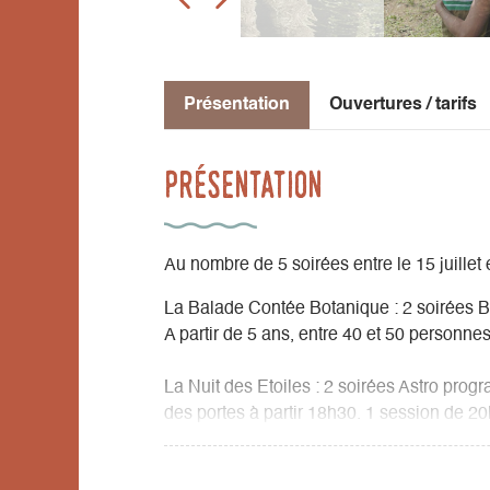
Présentation
Ouvertures / tarifs
Présentation
Au nombre de 5 soirées entre le 15 juillet
La Balade Contée Botanique : 2 soirées B
A partir de 5 ans, entre 40 et 50 personne
La Nuit des Etoiles : 2 soirées Astro prog
des portes à partir 18h30. 1 session de 
Si mauvaise météo, animation possible dans