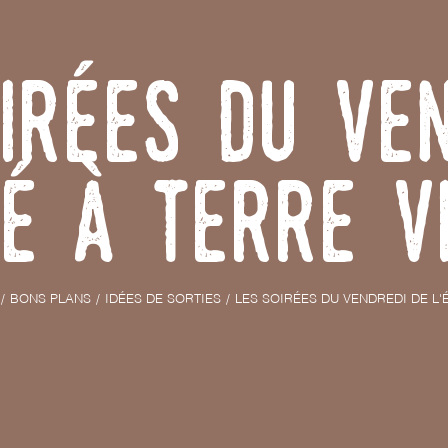
irées du Ve
té à Terre V
BONS PLANS
IDÉES DE SORTIES
LES SOIRÉES DU VENDREDI DE L'