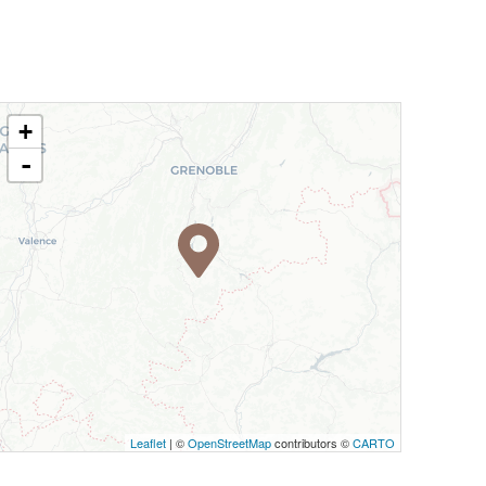
+
-
Leaflet
| ©
OpenStreetMap
contributors ©
CARTO