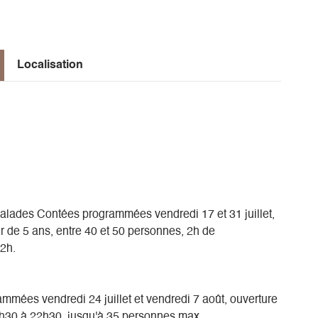
ammée le vendredi 14 août.
 moins de 12 ans
Localisation
alades Contées programmées vendredi 17 et 31 juillet,
ir de 5 ans, entre 40 et 50 personnes, 2h de
22h.
rammées vendredi 24 juillet et vendredi 7 août, ouverture
20h30 à 22h30, jusqu'à 35 personnes max.