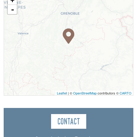
+
-
Leaflet
| ©
OpenStreetMap
contributors ©
CARTO
Contact