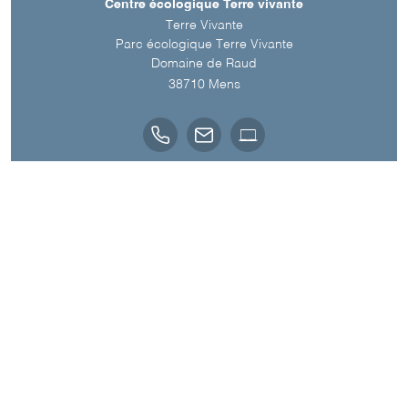
Centre écologique Terre vivante
Terre Vivante
Parc écologique Terre Vivante
Domaine de Raud
38710
Mens
Langue parlée
Français
A découvrir aussi