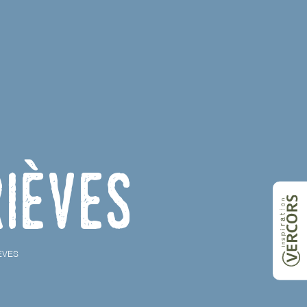
rièves
ÈVES