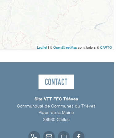
Leaflet
| ©
OpenStreetMap
contributors ©
CARTO
Contact
Site VTT FFC Trièves
Communauté de Communes du Trièves
Place de la Mairie
38930
Clelles