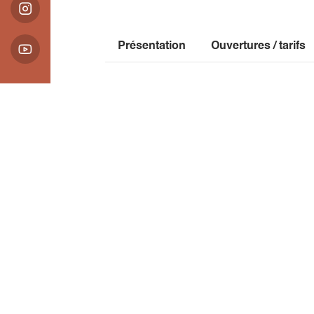
Présentation
Ouvertures / tarifs
Localisation
Bois des Simon.e (bois communal de Men
38710 Mens