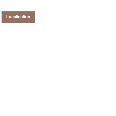
Localisation
s) RDV arrêt des cars de Menglas