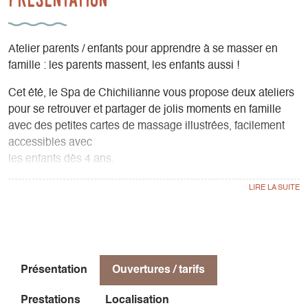
Atelier parents / enfants pour apprendre à se masser en
famille : les parents massent, les enfants aussi !
Cet été, le Spa de Chichilianne vous propose deux ateliers
pour se retrouver et partager de jolis moments en famille
avec des petites cartes de massage illustrées, facilement
accessibles avec
les enfants dès 4 ans.
Atelier guidé par Claire Gonzales
30€ par enfant et gratuit pour les parents
Au Spa de Chichilianne
Sur réservation T. 06 37 41 87 28
Présentation
Ouvertures / tarifs
Pour toute participation aux ateliers : -15% accès au Spa
Prestations
Localisation