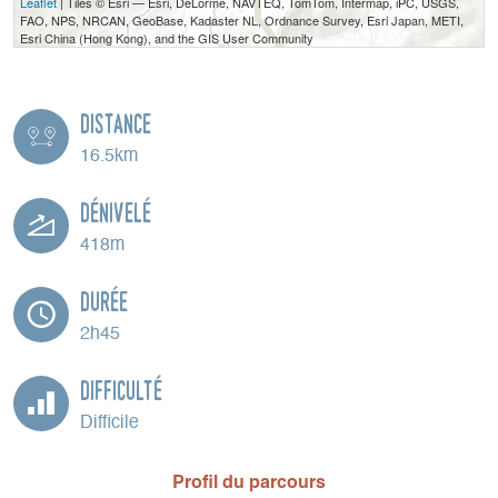
Leaflet
| Tiles © Esri — Esri, DeLorme, NAVTEQ, TomTom, Intermap, iPC, USGS,
FAO, NPS, NRCAN, GeoBase, Kadaster NL, Ordnance Survey, Esri Japan, METI,
Esri China (Hong Kong), and the GIS User Community
Distance
16.5km
Dénivelé
418m
Durée
2h45
Difficulté
Difficile
Profil du parcours