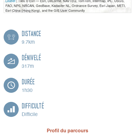
Leaflet
| Tiles © Esri — Esri, DeLorme, NAVTEQ, TomTom, Intermap, iPC, USGS,
FAO, NPS, NRCAN, GeoBase, Kadaster NL, Ordnance Survey, Esri Japan, METI,
Esri China (Hong Kong), and the GIS User Community
Distance
9.7km
Dénivelé
317m
Durée
1h30
Difficulté
Difficile
Profil du parcours