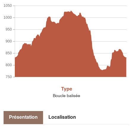
1050
1000
950
900
850
800
750
Type
Boucle balisée
Présentation
Localisation