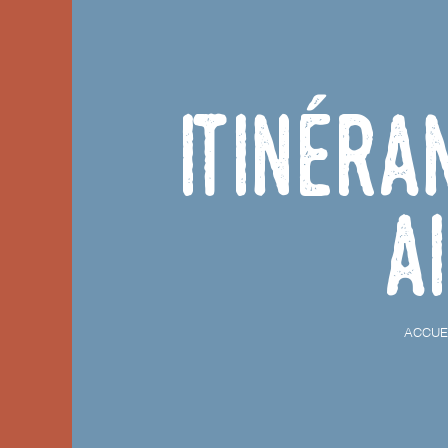
Itinér
A
ACCUE