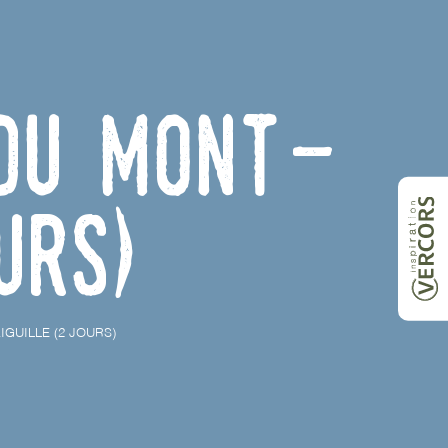
 du Mont-
urs)
IGUILLE (2 JOURS)