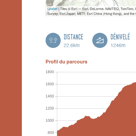
Leaflet
| Tiles © Esri — Esri, DeLorme, NAVTEQ, TomTom,
Survey, Esri Japan, METI, Esri China (Hong Kong), and th
Distance
Dénivelé
22.6km
1246m
Profil du parcours
1800
1600
1400
1200
1000
800