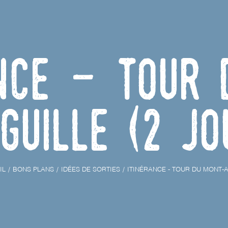
ance - Tour
iguille (2 jo
IL
BONS PLANS
IDÉES DE SORTIES
ITINÉRANCE - TOUR DU MONT-A