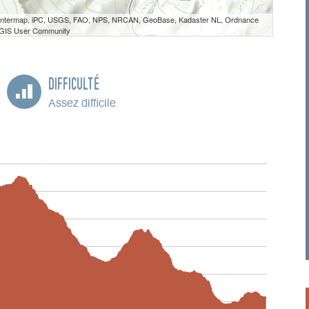
 Intermap, iPC, USGS, FAO, NPS, NRCAN, GeoBase, Kadaster NL, Ordnance
e GIS User Community
Difficulté
Assez difficile