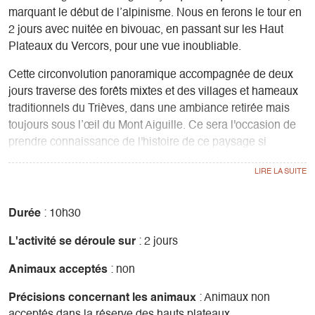
marquant le début de l’alpinisme. Nous en ferons le tour en
2 jours avec nuitée en bivouac, en passant sur les Haut
Plateaux du Vercors, pour une vue inoubliable.
Cette circonvolution panoramique accompagnée de deux
jours traverse des forêts mixtes et des villages et hameaux
traditionnels du Trièves, dans une ambiance retirée mais
toujours sous l’œil du Mont Aiguille. Ce sera l'occasion de
prendre connaissance de l'histoire de ce paysage si
particulier, et d'observer les essences locales.
Une ascension sur les hauts plateaux par des sentes peu
parcourues vous permettra d'accéder à un belvédère offrant
Durée
: 10h30
une magnifique vue sur le Mont Aiguille et la réserve des
L'activité se déroule sur
: 2 jours
Hauts Plateaux, qui prend des airs de savane au cours de
l'été. C'est le moment de sortir les jumelles et de contempler
Animaux acceptés
: non
les vautours, chamois, et autres bouquetins.
Précisions concernant les animaux
: Animaux non
Dénivelé 670m + 900m
acceptés dans la réserve des hauts plateaux