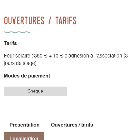
solaires et dégustations réalisées si la météo est de la
partie !
Ouvertures / tarifs
Possibilité de réduire le prix du stage grâce au troc (nous
contacter).
Tarifs
Four solaire : 380 € + 10 € d'adhésion à l’association (3
jours de stage).
Modes de paiement
Chèque
Présentation
Ouvertures / tarifs
Localisation