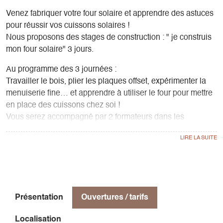
Venez fabriquer votre four solaire et apprendre des astuces
pour réussir vos cuissons solaires !
Nous proposons des stages de construction : " je construis
mon four solaire" 3 jours.
Au programme des 3 journées :
Travailler le bois, plier les plaques offset, expérimenter la
menuiserie fine… et apprendre à utiliser le four pour mettre
en place des cuissons chez soi !
Vous serez accompagné par 2 formateurs dans les
différentes étapes de mise en œuvre.
Ce sera l'occasion de manier des outils d'antan, de réaliser
un objet complexe à partir de matériaux de récupération et
de gagner en autonomie en bricolage.
Chaque participant·e (ou binôme de participant·es) repartira
avec son four prêt à l’emploi !
Présentation
Ouvertures / tarifs
Pique-nique tiré du sac pour les repas du midi. Cuissons
Localisation