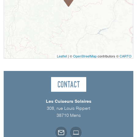
Leaflet
| ©
OpenStreetMap
contributors ©
CARTO
Contact
Les Cuiseurs Solaires
308, rue Louis Rippert
38710
Mens