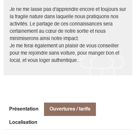
accentuent encore l'impression d'Isolement de ce passage.
Encore deux longueurs d'escalade au soleil retrouvé et
Je ne me lasse pas d'apprendre encore et toujours sur
nous débouchons à proximité des sommets des rochers du
la fragile nature dans laquelle nous pratiquons nos
Parquet.
activités. Le partage de ces connaissances sera
Sur le chemin qui nous ramène au Pas de l'Aiguille puis au
certainement au cœur de notre sortie et nous
départ, nous pourrons apprécier l'ambiance bucolique
minimiserons ainsi notre impact.
retrouvée et contempler une dernière fois notre incroyable
Je me ferai également un plaisir de vous conseiller
faille depuis le plateau.
pour me rejoindre sans voiture, pour manger bon et
local, et vous loger authentique...
Présentation
Ouvertures / tarifs
Localisation