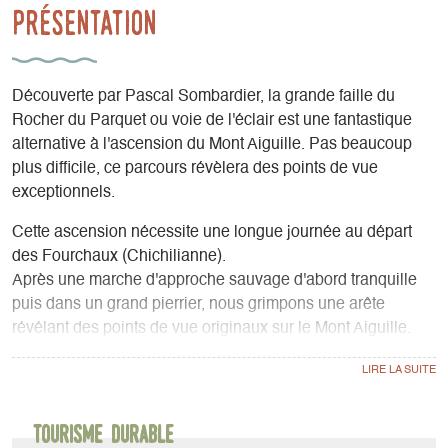
Présentation
Découverte par Pascal Sombardier, la grande faille du
Rocher du Parquet ou voie de l'éclair est une fantastique
alternative à l'ascension du Mont Aiguille. Pas beaucoup
plus difficile, ce parcours révèlera des points de vue
exceptionnels.
Cette ascension nécessite une longue journée au départ
des Fourchaux (Chichilianne).
Après une marche d'approche sauvage d'abord tranquille
puis dans un grand pierrier, nous grimpons une arête
révélant des points de vue originaux sur le Mont Aiguille.
Nous pénétrons ensuite dans la grande faille : 100m de
profondeur presque 500m de long, l'ambiance est alors à
mi-chemin entre l'alpinisme (il reste souvent de la neige et
de la glace) et la spéléologie. Les cris des chocards
Tourisme durable