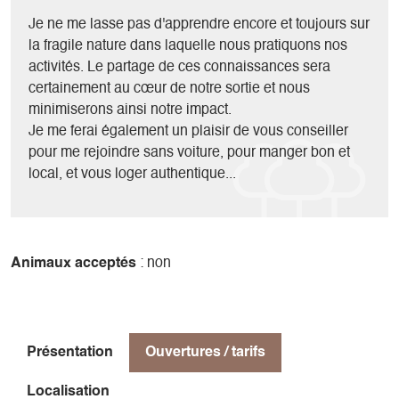
En hiver, le Mont Aiguille retrouve sa solitude, l'ascension
Je ne me lasse pas d'apprendre encore et toujours sur
est plus longue (environ 10h en tout) et plus technique, sa
la fragile nature dans laquelle nous pratiquons nos
difficulté dépend alors beaucoup des conditions de neige.
activités. Le partage de ces connaissances sera
En général, je ne peux donc emmener que 2 clients ayant
certainement au cœur de notre sortie et nous
déjà une petite expérience de l'alpinisme (cramponnage et
minimiserons ainsi notre impact.
très bonne forme physique).
Je me ferai également un plaisir de vous conseiller
pour me rejoindre sans voiture, pour manger bon et
local, et vous loger authentique...
Animaux acceptés
: non
Présentation
Ouvertures / tarifs
Localisation