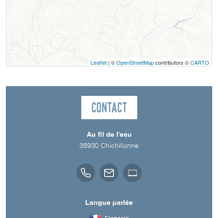
Leaflet
| ©
OpenStreetMap
contributors ©
CARTO
Contact
Au fil de l'eau
38930
Chichilianne
Langue parlée