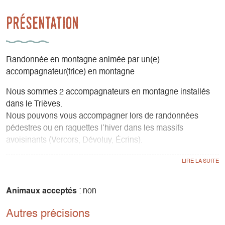
Présentation
Randonnée en montagne animée par un(e)
accompagnateur(trice) en montagne
Nous sommes 2 accompagnateurs en montagne installés
dans le Trièves.
Nous pouvons vous accompagner lors de randonnées
pédestres ou en raquettes l’hiver dans les massifs
avoisinants (Vercors, Dévoluy, Écrins).
Nous sommes spécialisés dans l'animation nature pour les
familles, les groupes, les comités d’entreprise, les centres
de vacances et les scolaires. L'occasion d'apprendre tout
en s'amusant !
Animaux acceptés
: non
Autres précisions