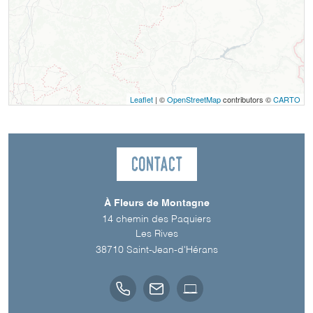
Leaflet
| ©
OpenStreetMap
contributors ©
CARTO
Contact
À Fleurs de Montagne
14 chemin des Paquiers
Les Rives
38710
Saint-Jean-d'Hérans