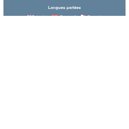
Langues parlées
Anglais
Espagnol
Français
A découvrir aussi