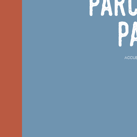
Parc
p
ACCUE