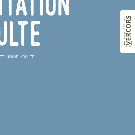
ntation
ulte
TRIMOINE ADULTE