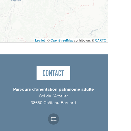
Leaflet
| ©
OpenStreetMap
contributors ©
CARTO
Contact
Parcours d'orientation patrimoine adulte
Col de l'Arzelier
38650
Château-Bernard